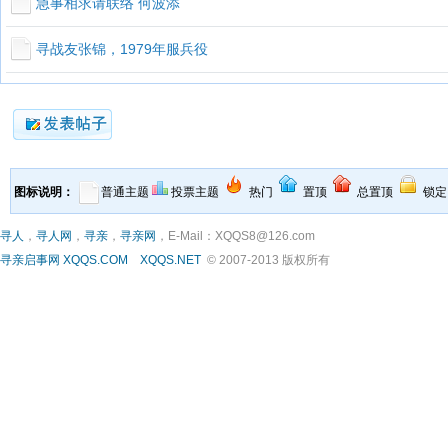
急事相求请联络 何波添
寻战友张锦，1979年服兵役
图标说明：
普通主题
投票主题
热门
置顶
总置顶
锁定
寻人
，
寻人网
，
寻亲
，
寻亲网
，E-Mail：XQQS8@126.com
寻亲启事网
XQQS.COM
XQQS.NET
© 2007-2013 版权所有