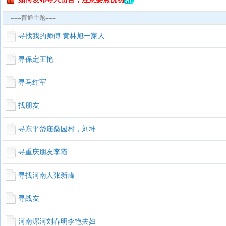
===普通主题===
寻找我的师傅 黄林旭一家人
寻保定王艳
寻马红军
找朋友
寻东平岱庙桑园村，刘坤
寻重庆朋友李霞
寻找河南人张新峰
寻战友
河南漯河刘春明李艳夫妇