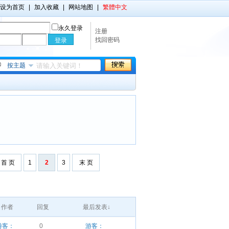
设为首页
|
加入收藏
|
网站地图
|
繁體中文
永久登录
注册
找回密码
按主题
首 页
1
2
3
末 页
作者
回复
最后发表↓
游客：
0
游客：