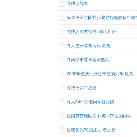
寻找老战友
头道砬子大队刘少波寻找失散多年同
寻找人朋友徐光明(叶永泉)
寻人连云港东海籍 高艳
寻南京市溧水县章熙兵
2009年重庆北开往宁波的列车 姓黄
寻找十四军战友
寻人64中的老同学舒文凯
找阿克苏地区四中初中79届的同学
找我爸的70团战友 贾志新