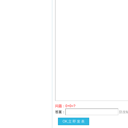
问题：0+0=?
答案：
防发