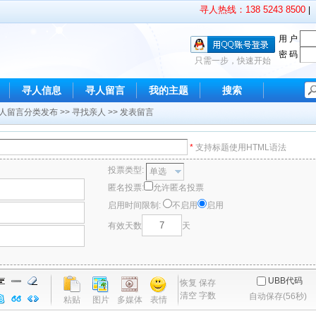
寻人热线：138 5243 8500
|
用 户
密 码
只需一步，快速开始
寻人信息
寻人留言
我的主题
搜索
人留言分类发布
>>
寻找亲人
>> 发表留言
*
支持标题使用HTML语法
投票类型:
单选
匿名投票:
允许匿名投票
启用时间限制:
不启用
启用
有效天数
天