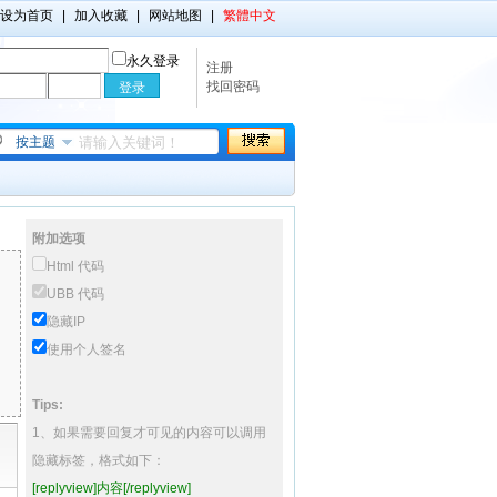
设为首页
|
加入收藏
|
网站地图
|
繁體中文
永久登录
注册
找回密码
按主题
附加选项
Html 代码
UBB 代码
隐藏IP
使用个人签名
Tips:
1、如果需要回复才可见的内容可以调用
隐藏标签，格式如下：
[replyview]内容[/replyview]