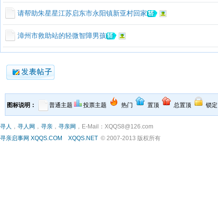
请帮助朱星星江苏启东市永阳镇新亚村回家
漳州市救助站的轻微智障男孩
图标说明：
普通主题
投票主题
热门
置顶
总置顶
锁定
寻人
，
寻人网
，
寻亲
，
寻亲网
，E-Mail：XQQS8@126.com
寻亲启事网
XQQS.COM
XQQS.NET
© 2007-2013 版权所有