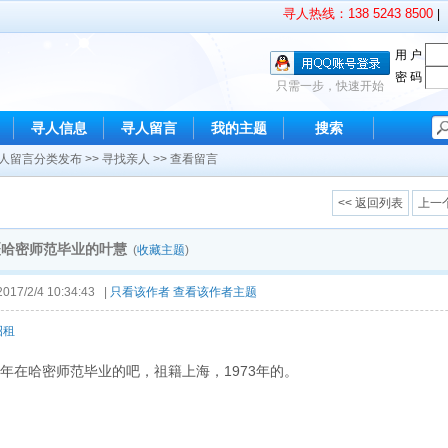
寻人热线：138 5243 8500
|
用 户
密 码
只需一步，快速开始
寻人信息
寻人留言
我的主题
搜索
人留言分类发布
>>
寻找亲人
>> 查看留言
<< 返回列表
上一
疆哈密师范毕业的叶慧
(
收藏主题
)
7/2/4 10:34:43 |
只看该作者
查看该作者主题
招租
92年在哈密师范毕业的吧，祖籍上海，1973年的。