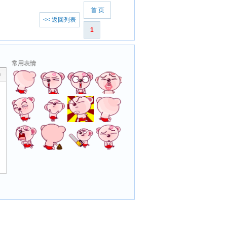
首 页
<< 返回列表
1
常用表情