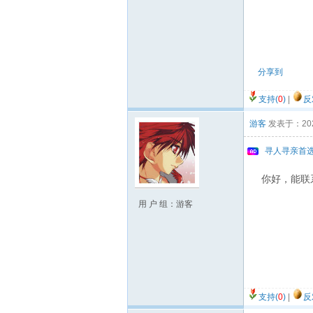
分享到
支持(
0
)
|
反
游客
发表于：2020/
寻人寻亲首选
你好，能联
用 户 组：游客
支持(
0
)
|
反