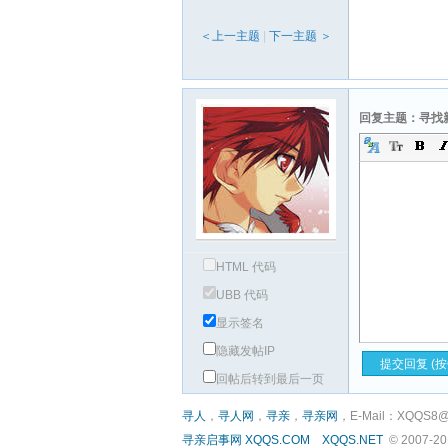
＜上一主题
|
下一主题 ＞
回复主题：寻找
HTML 代码
UBB 代码
显示签名
隐藏发帖IP
回帖后转到最后一页
寻人
，
寻人网
，
寻亲
，
寻亲网
，E-Mail：XQQS8@
寻亲启事网
XQQS.COM
XQQS.NET
© 2007-2