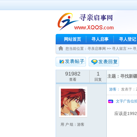
网站首页
寻人启事
寻人登记
您当前位置：
寻亲启事网
>>
寻人留言
>>
寻
91982
1
主题：寻找新
查看
回复
游客：
发表于：201
文字广告位
应该是19
用 户 组：游客