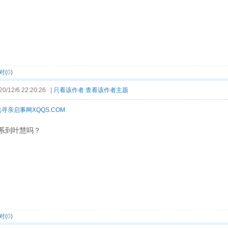
对(
0
)
12/6 22:20:26 |
只看该作者
查看该作者主题
寻亲启事网XQQS.COM
系到叶慧吗？
对(
0
)