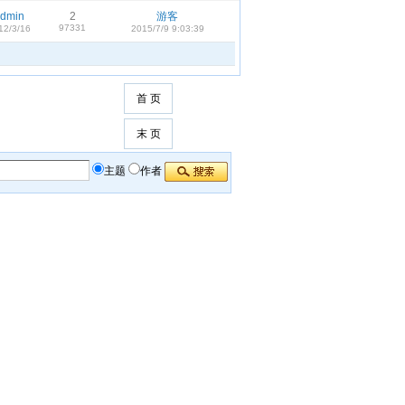
dmin
2
游客
97331
12/3/16
2015/7/9 9:03:39
首 页
末 页
主题
作者