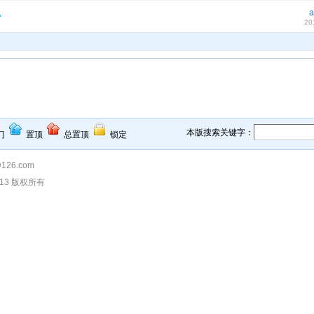
a
20
本版搜索关键字：
门
置顶
总置顶
锁定
126.com
013 版权所有