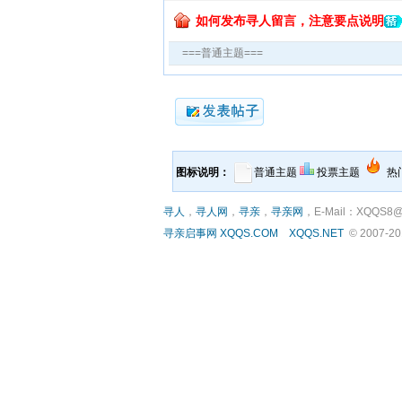
如何发布寻人留言，注意要点说明
===普通主题===
图标说明：
普通主题
投票主题
热
寻人
，
寻人网
，
寻亲
，
寻亲网
，E-Mail：XQQS8@
寻亲启事网
XQQS.COM
XQQS.NET
© 2007-2