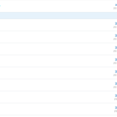
a
20
20
20
20
20
20
20
20
20