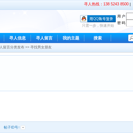
寻人热线：138 5243 8500
|
用 户
密 码
只需一步，快速开始
寻人信息
寻人留言
我的主题
搜索
人留言分类发布
>>
寻找男女朋友
|
帖子ID号↑